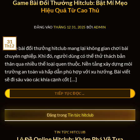
Game Bài Đổi Thưởng Hitclub: Bật Mí Mẹo
Hiệu Quả Từ Cao Thủ
ĐĂNG VÀO
THÁNG 12 31, 2025
BỞI
ADMIN
31
Th12
Game bài đổi thưởng hitclub mang lại không gian chơi bài
chuyên nghiệp. Khi đó, người dùng có thể thử thách bản
thân qua nhiều thể loại quen thuộc. Nền tảng xây dựng môi
trường an toàn và hấp dẫn phù hợp với xu hướng. Bài viết
sẽ đi sâu vào các khía cạnh cốt […]
TIẾP TỤC ĐỌC
→
Đăng trong
Tin tức hitclub
TIN TỨC HITCLUB
Lô Đề Online Hitclub: Khám Phá Về Tựa