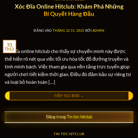
Xóc Đĩa Online Hitclub: Khám Phá Những
Bí Quyết Hàng Đầu
ĐĂNG VÀO
THÁNG 12 31, 2025
BỞI
ADMIN
31
Th12
Xóc đĩa online hitclub cho thấy sự chuyển mình này được
thể hiện rõ nét qua việc tối ưu hóa tốc độ đường truyền và
tính minh bạch. Việc tham gia qua nền tảng trực tuyến giúp
người chơi tiết kiệm thời gian. Điều đó đảm bảo sự riêng tư
và loại bỏ hoàn toàn […]
TIẾP TỤC ĐỌC
→
Đăng trong
Tin tức hitclub
TIN TỨC HITCLUB