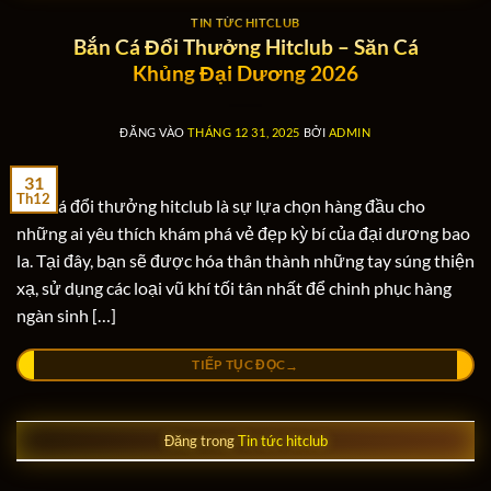
TIN TỨC HITCLUB
Bắn Cá Đổi Thưởng Hitclub – Săn Cá
Khủng Đại Dương 2026
ĐĂNG VÀO
THÁNG 12 31, 2025
BỞI
ADMIN
31
Th12
Bắn cá đổi thưởng hitclub là sự lựa chọn hàng đầu cho
những ai yêu thích khám phá vẻ đẹp kỳ bí của đại dương bao
la. Tại đây, bạn sẽ được hóa thân thành những tay súng thiện
xạ, sử dụng các loại vũ khí tối tân nhất để chinh phục hàng
ngàn sinh […]
TIẾP TỤC ĐỌC
→
Đăng trong
Tin tức hitclub