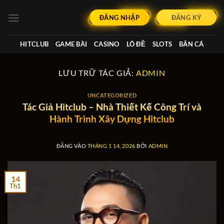
Bỏ
qua
ĐĂNG NHẬP
ĐĂNG KÝ
nội
dung
HITCLUB
GAME BÀI
CASINO
LÔ ĐỀ
SLOTS
BẮN CÁ
LƯU TRỮ TÁC GIẢ:
ADMIN
UNCATEGORIZED
Tác Giả Hitclub – Nhà Thiết Kế Công Trí và
Hành Trình Xây Dựng Hitclub
ĐĂNG VÀO
THÁNG 1 14, 2026
BỞI
ADMIN
14
Th1