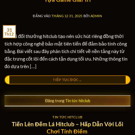
ĐĂNG VÀO
THÁNG 12 31, 2025
BỞI
ADMIN
31
Th12
Nổ hũ đổi thưởng hitclub tạo nên sức hút riêng đồng thời
tích hợp công nghệ bảo mật tiên tiến để đảm bảo tính công
bằng. Bài viết sau đây phân tích chi tiết về nền tảng này từ
đặc trưng cốt lõi đến cách tận dụng tối ưu. Những thông tin
đó dựa trên […]
TIẾP TỤC ĐỌC
→
Đăng trong
Tin tức hitclub
TIN TỨC HITCLUB
Tiến Lên Đếm Lá Hitclub – Hấp Dẫn Với Lối
Chơi Tính Điểm