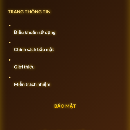
TRANG THÔNG TIN
Điều khoản sử dụng
Chính sách bảo mật
Giới thiệu
Miễn trách nhiệm
BẢO MẬT