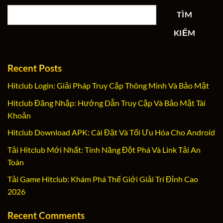
TÌM
KIẾM
Recent Posts
Hitclub Login: Giải Pháp Truy Cập Thông Minh Và Bảo Mật
Hitclub Đăng Nhập: Hướng Dẫn Truy Cập Và Bảo Mật Tài
Khoản
Hitclub Download APK: Cài Đặt Và Tối Ưu Hóa Cho Android
Tải Hitclub Mới Nhất: Tính Năng Đột Phá Và Link Tải An
Toàn
Tải Game Hitclub: Khám Phá Thế Giới Giải Trí Đỉnh Cao
2026
Recent Comments