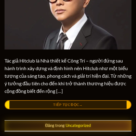
Tác giả Hitclub là Nhà thiết kế Công Trí – người đứng sau
hành trình xây dựng và định hình nên Hitclub như một biểu
tượng của sáng tạo, phong cách và giải trí hiện đại. Từ những
ý tưởng đầu tiên cho đến khi trở thành thương hiệu được
cộng đồng biết đến rộng […]
TIẾP TỤC ĐỌC
→
Đăng trong
Uncategorized