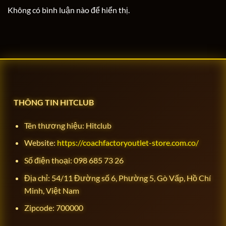
Không có bình luận nào để hiển thị.
THÔNG TIN HITCLUB
Tên thương hiệu: Hitclub
Website:
https://coachfactoryoutlet-store.com.co/
Số điện thoại: 098 685 73 26
Địa chỉ: 54/11 Đường số 6, Phường 5, Gò Vấp, Hồ Chí
Minh, Việt Nam
Zipcode: 700000