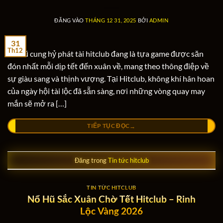
ĐĂNG VÀO
THÁNG 12 31, 2025
BỞI
ADMIN
31
Th12
Nổ hũ cung hỷ phát tài hitclub đang là tựa game được săn
đón nhất mỗi dịp tết đến xuân về, mang theo thông điệp về
sự giàu sang và thịnh vượng. Tại Hitclub, không khí hân hoan
của ngày hội tài lộc đã sẵn sàng, nơi những vòng quay may
mắn sẽ mở ra […]
TIẾP TỤC ĐỌC
→
Đăng trong
Tin tức hitclub
TIN TỨC HITCLUB
Nổ Hũ Sắc Xuân Chờ Tết Hitclub – Rinh
Lộc Vàng 2026