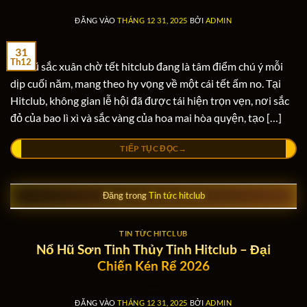
ĐĂNG VÀO
THÁNG 12 31, 2025
BỞI
ADMIN
31
Th12
Nổ hũ sắc xuân chờ tết hitclub đang là tâm điểm chú ý mỗi
dịp cuối năm, mang theo hy vọng về một cái tết ấm no. Tại
Hitclub, không gian lễ hội đã được tái hiện trọn vẹn, nơi sắc
đỏ của bao lì xì và sắc vàng của hoa mai hòa quyện, tạo […]
TIẾP TỤC ĐỌC
→
Đăng trong
Tin tức hitclub
TIN TỨC HITCLUB
Nổ Hũ Sơn Tinh Thủy Tinh Hitclub – Đại
Chiến Kén Rể 2026
ĐĂNG VÀO
THÁNG 12 31, 2025
BỞI
ADMIN