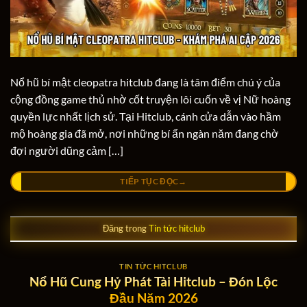
Nổ hũ bí mật cleopatra hitclub đang là tâm điểm chú ý của
cộng đồng game thủ nhờ cốt truyện lôi cuốn về vị Nữ hoàng
quyền lực nhất lịch sử. Tại Hitclub, cánh cửa dẫn vào hầm
mộ hoàng gia đã mở, nơi những bí ẩn ngàn năm đang chờ
đợi người dũng cảm […]
TIẾP TỤC ĐỌC
→
Đăng trong
Tin tức hitclub
TIN TỨC HITCLUB
Nổ Hũ Cung Hỷ Phát Tài Hitclub – Đón Lộc
Đầu Năm 2026