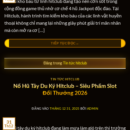
Nổ hũ kho báu tứ linh hitclub đang tạo nên cơn sốt trong
cộng đồng game thủ nhờ cơ chế 4 hũ Jackpot độc đáo. Tại
Hitclub, hành trình tìm kiếm kho báu của các linh vật huyền
thoại không chỉ mang lại những giây phút giải trí mãn nhãn
mà còn mở ra cơ […]
TIẾP TỤC ĐỌC
→
Đăng trong
Tin tức hitclub
TIN TỨC HITCLUB
Nổ Hũ Tây Du Ký Hitclub – Siêu Phẩm Slot
Đổi Thưởng 2026
ĐĂNG VÀO
THÁNG 12 31, 2025
BỞI
ADMIN
31
Th12
Nổ hũ tây du ký hitclub đang làm mưa làm gió trên thị trường