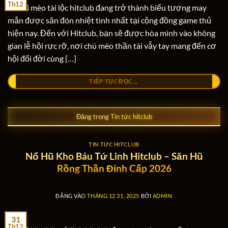
Th12
Nổ hũ mèo tài lộc hitclub đang trở thành biểu tượng may
mắn được săn đón nhiệt tình nhất tại cộng đồng game thủ
hiện nay. Đến với Hitclub, bạn sẽ được hòa mình vào không
gian lễ hội rực rỡ, nơi chú mèo thần tài vẫy tay mang đến cơ
hội đổi đời cùng […]
TIẾP TỤC ĐỌC
→
Đăng trong
Tin tức hitclub
TIN TỨC HITCLUB
Nổ Hũ Kho Báu Tứ Linh Hitclub – Săn Hũ
Rồng Thần Đỉnh Cấp 2026
ĐĂNG VÀO
THÁNG 12 31, 2025
BỞI
ADMIN
31
Th12