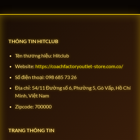
THÔNG TIN HITCLUB
Tên thương hiệu: Hitclub
Website:
https://coachfactoryoutlet-store.com.co/
Số điện thoại: 098 685 73 26
Địa chỉ: 54/11 Đường số 6, Phường 5, Gò Vấp, Hồ Chí
Minh, Việt Nam
Zipcode: 700000
TRANG THÔNG TIN