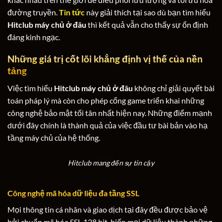
đường truyền.
Tin tức
này giải thích tại sao dù bạn tìm hiểu
Hitclub máy chủ ở đâu
thì kết quả vẫn cho thấy sự ổn định
đáng kinh ngạc.
Những giá trị cốt lõi khẳng định vị thế của nền
tảng
Việc tìm hiểu
Hitclub máy chủ ở đâu
không chỉ giải quyết bài
toán pháp lý mà còn cho phép cổng game triển khai những
công nghệ bảo mật tối tân nhất hiện nay. Những điểm mạnh
dưới đây chính là thành quả của việc đầu tư bài bản vào hạ
tầng máy chủ của hệ thống.
Hitclub mang đến sự tin cậy
Công nghệ mã hóa dữ liệu đa tầng SSL
Mọi thông tin cá nhân và giao dịch tại đây đều được bảo vệ
bởi chuẩn mã hóa SSL 128 bit, biến mọi dữ liệu thành những