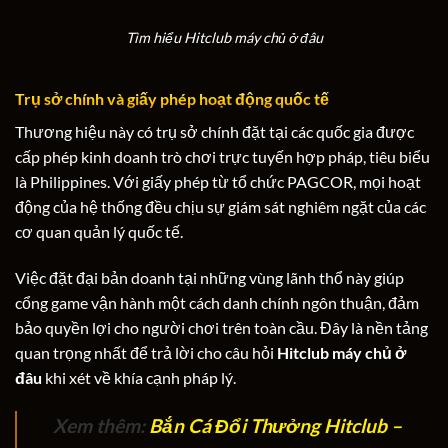
Tìm hiểu Hitclub máy chủ ở đâu
Trụ sở chính và giấy phép hoạt động quốc tế
Thương hiệu này có trụ sở chính đặt tại các quốc gia được
cấp phép kinh doanh trò chơi trực tuyến hợp pháp, tiêu biểu
là Philippines. Với giấy phép từ tổ chức PAGCOR, mọi hoạt
động của hệ thống đều chịu sự giám sát nghiêm ngặt của các
cơ quan quản lý quốc tế.
Việc đặt đại bản doanh tại những vùng lãnh thổ này giúp
cổng game vận hành một cách danh chính ngôn thuận, đảm
bảo quyền lợi cho người chơi trên toàn cầu. Đây là nền tảng
quan trọng nhất để trả lời cho câu hỏi
Hitclub máy chủ ở
đâu
khi xét về khía cạnh pháp lý.
Xem thêm:
Bắn Cá Đổi Thưởng Hitclub –