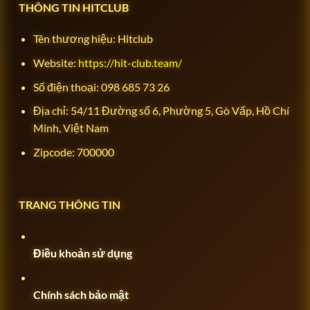
THÔNG TIN HITCLUB
Tên thương hiệu: Hitclub
Website:
https://hit-club.team/
Số điện thoại: 098 685 73 26
Địa chỉ: 54/11 Đường số 6, Phường 5, Gò Vấp, Hồ Chí
Minh, Việt Nam
Zipcode: 700000
TRANG THÔNG TIN
Điều khoản sử dụng
Chính sách bảo mật