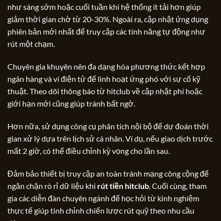
như sáng sớm hoặc cuối tuần khi hệ thống ít tải hơn giúp
giảm thời gian chờ từ 20-30%. Ngoài ra, cập nhật ứng dụng
phiên bản mới nhất để truy cập các tính năng tự động như
rút một chạm.
Chuyên gia khuyên nên đa dạng hóa phương thức kết hợp
ngân hàng và ví điện tử để linh hoạt ứng phó với sự cố kỹ
thuật. Theo dõi thông báo từ hitclub về cập nhật phí hoặc
giới hạn mới cũng giúp tránh bất ngờ.
Hơn nữa, sử dụng công cụ phân tích nội bộ để dự đoán thời
gian xử lý dựa trên lịch sử cá nhân. Ví dụ, nếu giao dịch trước
mất 2 giờ, có thể điều chỉnh kỳ vọng cho lần sau.
Đảm bảo thiết bị truy cập an toàn tránh mạng công cộng để
ngăn chặn rò rỉ dữ liệu khi
rút tiền hitclub
. Cuối cùng, tham
gia các diễn đàn chuyên ngành để học hỏi từ kinh nghiệm
thực tế giúp tinh chỉnh chiến lược rút quỹ theo nhu cầu