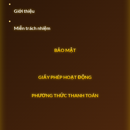
Giới thiệu
Miễn trách nhiệm
BẢO MẬT
GIẤY PHÉP HOẠT ĐỘNG
PHƯƠNG THỨC THANH TOÁN