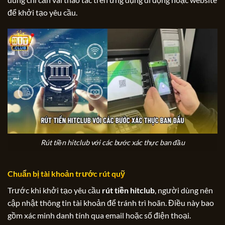
để khởi tạo yêu cầu.
Rút tiền hitclub với các bước xác thực ban đầu
Chuẩn bị tài khoản trước rút quỹ
Trước khi khởi tạo yêu cầu
rút tiền hitclub
, người dùng nên
cập nhật thông tin tài khoản để tránh trì hoãn. Điều này bao
gồm xác minh danh tính qua email hoặc số điện thoại.