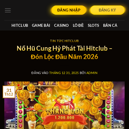
Bỏ
qua
ĐĂNG NHẬP
ĐĂNG KÝ
nội
dung
HITCLUB
GAME BÀI
CASINO
LÔ ĐỀ
SLOTS
BẮN CÁ
TIN TỨC HITCLUB
Nổ Hũ Cung Hỷ Phát Tài Hitclub –
Đón Lộc Đầu Năm 2026
ĐĂNG VÀO
THÁNG 12 31, 2025
BỞI
ADMIN
31
Th12