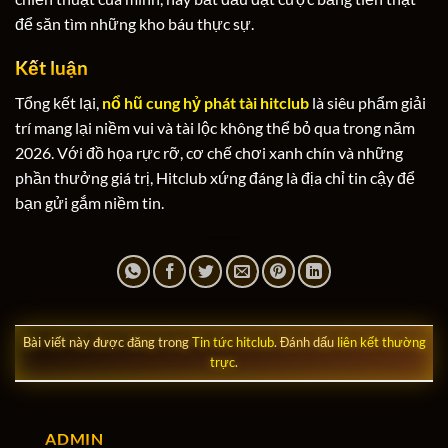
để săn tìm những kho báu thực sự.
Kết luận
Tổng kết lại,
nổ hũ cung hỷ phát tài hitclub
là siêu phẩm giải
trí mang lại niềm vui và tài lộc không thể bỏ qua trong năm
2026. Với đồ họa rực rỡ, cơ chế chơi xanh chín và những
phần thưởng giá trị, Hitclub xứng đáng là địa chỉ tin cậy để
bạn gửi gắm niềm tin.
Bài viết này được đăng trong
Tin tức hitclub
. Đánh dấu
liên kết thường
trực
.
ADMIN