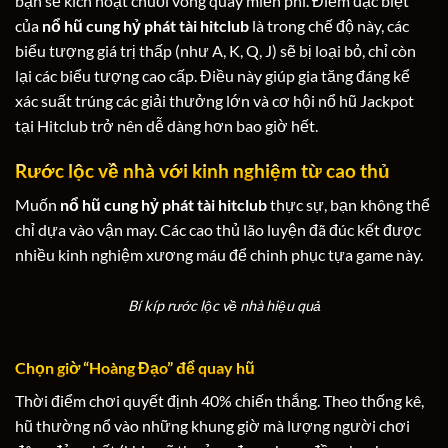
bạn sẽ kích hoạt chuỗi vòng quay miễn phí. Điểm đặc biệt
của
nổ hũ cung hỷ phát tài hitclub
là trong chế độ này, các
biểu tượng giá trị thấp (như A, K, Q, J) sẽ bị loại bỏ, chỉ còn
lại các biểu tượng cao cấp. Điều này giúp gia tăng đáng kể
xác suất trúng các giải thưởng lớn và cơ hội nổ hũ Jackpot
tại Hitclub trở nên dễ dàng hơn bao giờ hết.
Rước lộc về nhà với kinh nghiệm từ cao thủ
Muốn
nổ hũ cung hỷ phát tài hitclub
thực sự, bạn không thể
chỉ dựa vào vận may. Các cao thủ lão luyện đã đúc kết được
nhiều kinh nghiệm xương máu để chinh phục tựa game này.
Bí kíp rước lộc về nhà hiệu quả
Chọn giờ “Hoàng Đạo” để quay hũ
Thời điểm chơi quyết định 40% chiến thắng. Theo thống kê,
hũ thường nổ vào những khung giờ mà lượng người chơi