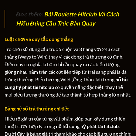
Đọc thêm:
Bài Roulette Hitclub Và Cách
Hiểu Đúng Cấu Trúc Bàn Quay
Luật chơi và quy tắc dòng thắng
Trò chơi sử dụng cấu trúc 5 cuộn và 3 hàng với 243 cách
thắng (Ways to Win) thay vì các dòng trả thưởng cố định.
Điều này có nghĩa là bạn chỉ cần quay ra các biểu tượng
giống nhau nằm trên các cột liên tiếp từ trái sang phải là đã
trúng thưởng. Biểu tượng Wild (Ông Thần Tài) trong
nổ hũ
cung hỷ phát tài hitclub
có quyền năng đặc biệt, thay thế
mọi biểu tượng thường để tạo thành tổ hợp thắng lớn nhất.
Bảng hệ số trả thưởng chi tiết
Hiểu rõ giá trị của từng vật phẩm giúp bạn xây dựng chiến
thuật cược hợp lý trong
nổ hũ cung hỷ phát tài hitclub
.
Dưới đây là bảng giá trị tham khảo cho các biểu tượng chính: