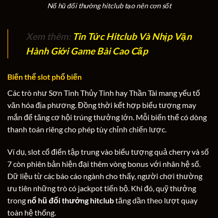
Nổ hũ đổi thưởng hitclub tạo nên cơn sốt
Xem thêm:
Tin Tức Hitclub Và Nhịp Vận
Hành Giới Game Bài Cao Cấp
Biến thể slot phổ biến
Các trò như Sơn Tinh Thủy Tinh hay Thần Tài mang yếu tố
văn hóa địa phương. Đồng thời kết hợp biểu tượng may
mắn để tăng cơ hội trúng thưởng lớn. Mỗi biến thể có dòng
thanh toán riêng cho phép tùy chỉnh chiến lược.
Ví dụ, slot cổ điển tập trung vào biểu tượng quả cherry và số
7 còn phiên bản hiện đại thêm vòng bonus với nhân hệ số.
Dữ liệu từ các báo cáo ngành cho thấy, người chơi thường
ưu tiên những trò có jackpot tiến bộ. Khi đó, quỹ thưởng
trong
nổ hũ đổi thưởng hitclub
tăng dần theo lượt quay
toàn hệ thống.