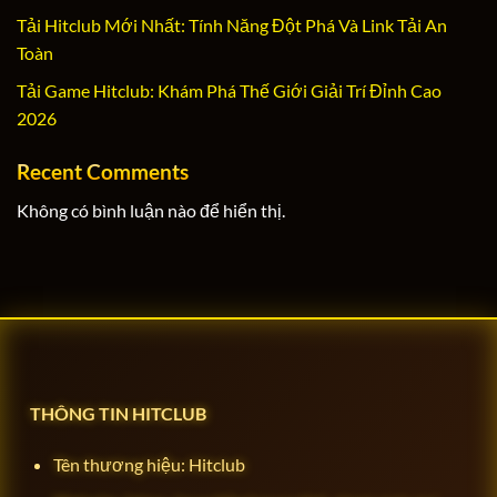
Tải Hitclub Mới Nhất: Tính Năng Đột Phá Và Link Tải An
Toàn
Tải Game Hitclub: Khám Phá Thế Giới Giải Trí Đỉnh Cao
2026
Recent Comments
Không có bình luận nào để hiển thị.
THÔNG TIN HITCLUB
Tên thương hiệu: Hitclub