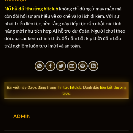
Nổ hũ đổi thưởng hitclub
không chỉ dừng ở may mắn mà
còn đòi hỏi sự am hiểu về cơ chế và lợi ích đi kèm. Với sự
phát triển liên tục, nền tảng này tiếp tục cập nhật các tính
năng mới như tích hợp AI hỗ trợ dự đoán. Người chơi theo
dõi qua các kênh chính thức để nắm bắt kịp thời đảm bảo
trải nghiệm luôn tươi mới và an toàn.
Bài viết này được đăng trong
Tin tức hitclub
. Đánh dấu
liên kết thường
trực
.
ADMIN