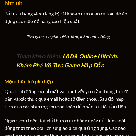
hitclub
Bắt đầu bằng việc đăng ký tài khoản đơn giản rồi sau đó áp
dụng các mẹo để nâng cao hiệu suất.
Tựa game có giao diện đăng ký nhanh chóng
Tham khảo thêm:
Lô Đề Online Hitclub:
Khám Phá Về Tựa Game Hấp Dẫn
Mẹo chọn trò phù hợp
Quá trình đăng ký chỉ mất vài phút với yêu cầu thông tin cơ
bản và xác thực qua email hoặc số điện thoại. Sau đó, nạp
tiền qua các phương thức an toàn để nhận ưu đãi đầu tiên.
Người chơi nên đặt giới hạn cược hàng ngày để kiểm soát
đồng thời theo dõi lịch sử giao dịch qua ứng dụng. Các báo
cáo từ cộng đồng cho thấy, việc chọn thời điểm chơi vào giờ