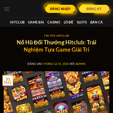
Bỏ
qua
ĐĂNG NHẬP
ĐĂNG KÝ
nội
dung
HITCLUB
GAME BÀI
CASINO
LÔ ĐỀ
SLOTS
BẮN CÁ
TIN TỨC HITCLUB
Nổ Hũ Đổi Thưởng Hitclub: Trải
Nghiệm Tựa Game Giải Trí
ĐĂNG VÀO
THÁNG 12 31, 2025
BỞI
ADMIN
31
Th12