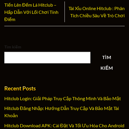
Tiến Lên Đếm Lá Hitclub –
Tài Xỉu Online Hitclub : Phân
Hấp Dẫn Với Lối Chơi Tính
Tích Chiều Sâu Về Trò Chơi
Điểm
Tìm kiếm
TÌM
KIẾM
Recent Posts
Hitclub Login: Giải Pháp Truy Cập Thông Minh Và Bảo Mật
Hitclub Đăng Nhập: Hướng Dẫn Truy Cập Và Bảo Mật Tài
Khoản
Hitclub Download APK: Cài Đặt Và Tối Ưu Hóa Cho Android