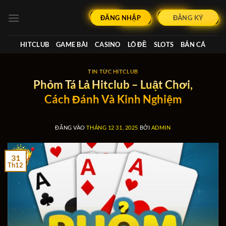
Bỏ
qua
ĐĂNG NHẬP
ĐĂNG KÝ
nội
dung
HITCLUB
GAME BÀI
CASINO
LÔ ĐỀ
SLOTS
BẮN CÁ
TIN TỨC HITCLUB
Phỏm Tá Lả Hitclub – Luật Chơi,
Cách Đánh Và Kinh Nghiệm
ĐĂNG VÀO
THÁNG 12 31, 2025
BỞI
ADMIN
31
Th12