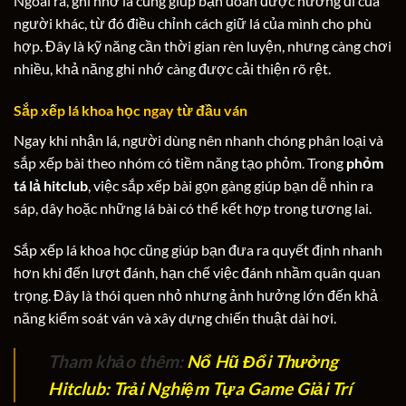
Ngoài ra, ghi nhớ lá cũng giúp bạn đoán được hướng đi của
người khác, từ đó điều chỉnh cách giữ lá của mình cho phù
hợp. Đây là kỹ năng cần thời gian rèn luyện, nhưng càng chơi
nhiều, khả năng ghi nhớ càng được cải thiện rõ rệt.
Sắp xếp lá khoa học ngay từ đầu ván
Ngay khi nhận lá, người dùng nên nhanh chóng phân loại và
sắp xếp bài theo nhóm có tiềm năng tạo phỏm. Trong
phỏm
tá lả hitclub
, việc sắp xếp bài gọn gàng giúp bạn dễ nhìn ra
sáp, dây hoặc những lá bài có thể kết hợp trong tương lai.
Sắp xếp lá khoa học cũng giúp bạn đưa ra quyết định nhanh
hơn khi đến lượt đánh, hạn chế việc đánh nhầm quân quan
trọng. Đây là thói quen nhỏ nhưng ảnh hưởng lớn đến khả
năng kiểm soát ván và xây dựng chiến thuật dài hơi.
Tham khảo thêm:
Nổ Hũ Đổi Thưởng
Hitclub: Trải Nghiệm Tựa Game Giải Trí