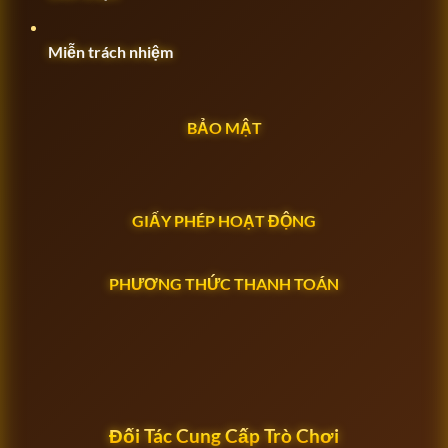
Miễn trách nhiệm
BẢO MẬT
GIẤY PHÉP HOẠT ĐỘNG
PHƯƠNG THỨC THANH TOÁN
Đối Tác Cung Cấp Trò Chơi