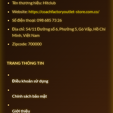
Tên thương hiệu: Hitclub
Website:
https://coachfactoryoutlet-store.com.co/
Số điện thoại: 098 685 73 26
Địa chỉ: 54/11 Đường số 6, Phường 5, Gò Vấp, Hồ Chí
Minh, Việt Nam
Zipcode: 700000
TRANG THÔNG TIN
Điều khoản sử dụng
Chính sách bảo mật
Giới thiệu