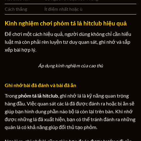
Cách thắng
Ít điểm nhất hoặc ù
Kinh nghiệm chơi phỏm tá lả hitclub hiệu quả
Để chơi một cách hiệu quả, người dùng không chỉ cần hiểu
luật mà còn phải rèn luyện tư duy quan sát, ghi nhớ và sắp
xếp bài hợp lý.
Áp dụng kinh nghiệm của cao thủ
Ghi nhớ bài đã đánh và bài đã ăn
Trong
phỏm tá lả hitclub
, ghi nhớ lá là kỹ năng quan trọng
hàng đầu. Việc quan sát các lá đã được đánh ra hoặc bị ăn sẽ
giúp bạn hình dung phần nào bộ lá còn lại trên bàn. Khi nhớ
được những lá đã xuất hiện, bạn có thể tránh đánh ra những
quân lá có khả năng giúp đối thủ tạo phỏm.