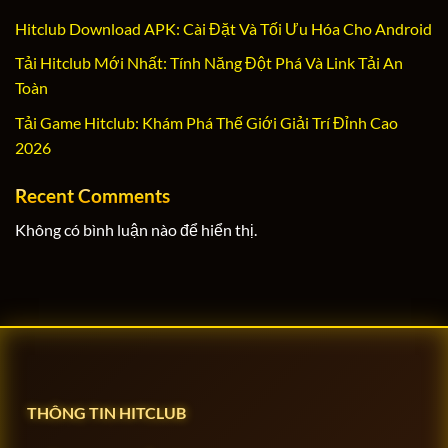
Hitclub Download APK: Cài Đặt Và Tối Ưu Hóa Cho Android
Tải Hitclub Mới Nhất: Tính Năng Đột Phá Và Link Tải An
Toàn
Tải Game Hitclub: Khám Phá Thế Giới Giải Trí Đỉnh Cao
2026
Recent Comments
Không có bình luận nào để hiển thị.
THÔNG TIN HITCLUB